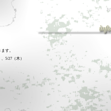
お
きます。
）、5/27（木）