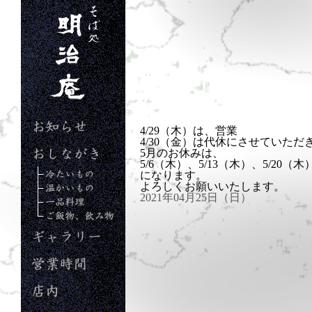
明治庵
4/29（木）は、営業
4/30（金）は代休にさせていただ
お知らせ
5月のお休みは、
5/6（木）、5/13（木）、5/20（木
おしながき
になります。
冷たいもの
よろしくお願いいたします。
2021年04月25日（日）
暖かいもの
一品料理
ご飯、飲み物
ギャラリー
営業時間
店内